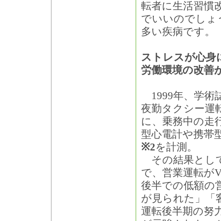
転者に生活習慣
でいいのでしょ
多い疾病です。
ストレスが心身
労働環境の改善
1999年、学
夜勤タクシー運転
に、乗務中の走
型心電計や携帯
※2
を計測。
その結果として
で、営業運転が
後半での低額の
が見られた」「
運転後半期の努