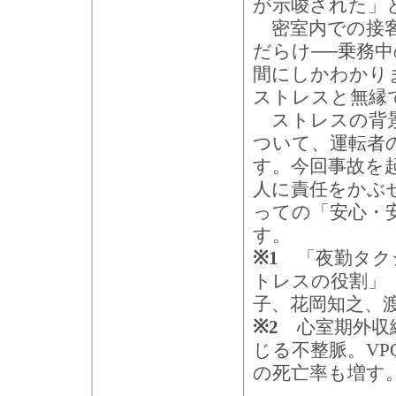
が示唆された」
密室内での接客
だらけ──乗務
間にしかわかり
ストレスと無縁
ストレスの背景
ついて、運転者
す。今回事故を
人に責任をかぶ
っての「安心・
す。
※1
「夜勤タクシ
トレスの役割」
子、花岡知之、
※2
心室期外収縮
じる不整脈。V
の死亡率も増す