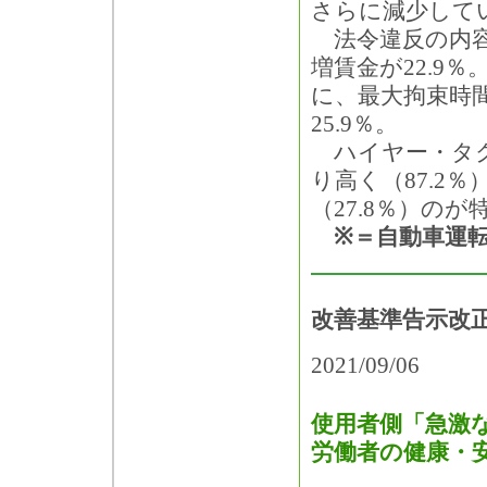
さらに減少して
法令違反の内容
増賃金が22.9
に、最大拘束時間3
25.9％。
ハイヤー・タク
り高く（87.2
（27.8％）のが
※＝自動車運転
改善基準告示改
2021/09/06
使用者側「急激
労働者の健康・