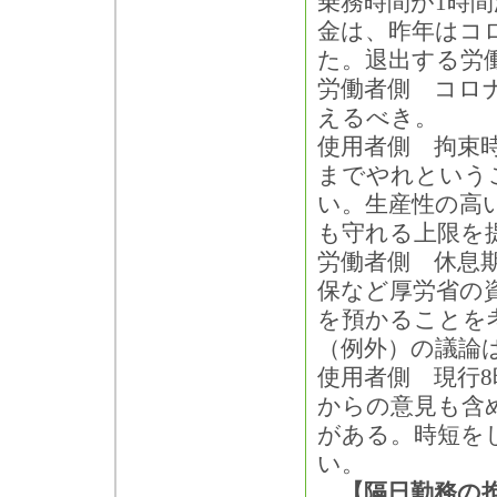
乗務時間が1時
金は、昨年はコ
た。退出する労
労働者側 コロナ
えるべき。
使用者側 拘束
までやれという
い。生産性の高
も守れる上限を
労働者側 休息
保など厚労省の
を預かることを
（例外）の議論
使用者側 現行
からの意見も含
がある。時短を
い。
【隔日勤務の拘