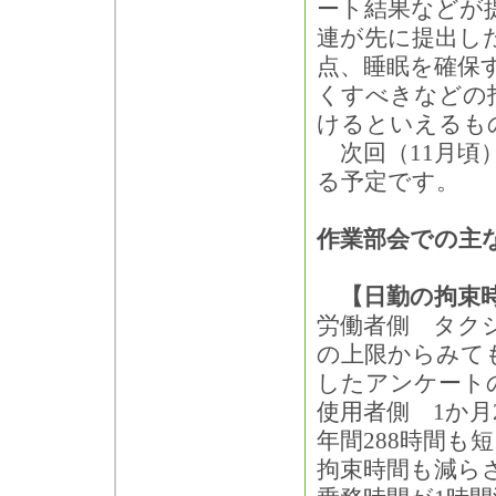
ート結果などが
連が先に提出し
点、睡眠を確保
くすべきなどの
けるといえるも
次回（11月頃
る予定です。
作業部会での主
【日勤の拘束時
労働者側 タクシ
の上限からみても
したアンケート
使用者側 1か月2
年間288時間も
拘束時間も減ら