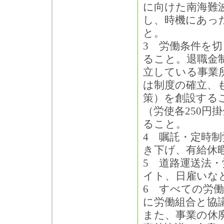
に向けた南海難
し、時機にあっ
と。
3 労働条件を
ること。退職金
立している事業
は制度の確立、
策）を創設する
（労使各250円
ること。
4 嘱託・定時
き下げ、有給休
5 道路運送法
イト、日雇いな
6 すべての労
に労働組合と協
また、事業の休