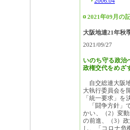
2006.04
2021年09月の
大阪地連21年秋
2021/09/27
いのち守る政治
政権交代をめざ
自交総連大阪地
大執行委員会を開
「統一要求」を
「闘争方針」で
かい、（2）変
の前進、（3）
し、「コロナ危