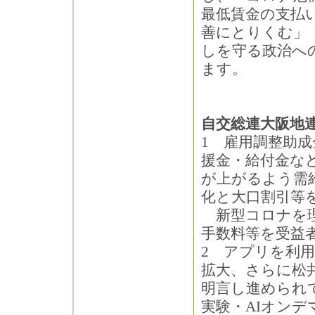
最低賃金の支払
善にとりくむ」
しを守る政治へ
ます。
自交総連大阪地連
1 雇用調整助
援金・給付金な
が上がるよう需
化と大口割引等
新型コロナを理
手数料等を受益
2 アプリを利用
拡大、さらに松
明言し進められ
実験・AIオン