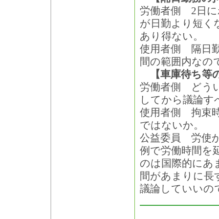
労働者側 2日
が日勤より短く
あり得ない。
使用者側 隔日勤
間の範囲内なの
【車庫待ち等
労働者側 どう
してから議論す
使用者側 拘束
ではないか。
公益委員 労使
例で労働時間を
のは国際的にあ
間があまりに長
議論していいの