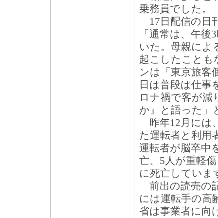
乗務員でした。
17日配信の日刊
「通常は、午後
いた。母親によ
起こしたことも
ンは「東京旅客
日は普段は仕事
ロナ禍で客が減
か』と語った」
昨年12月には
た運転者と利用
運転者が脳卒中
亡、5人が重軽
に死亡していま
前出の読売の記
には運転手の高
省は事業者に向