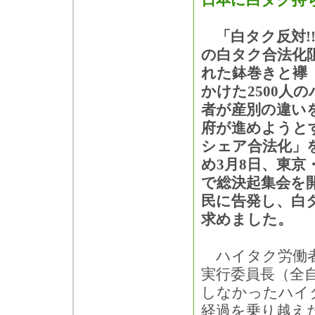
日本に白タク持
「白タク反対!
の白タク合法化阻
れた鉢巻きと襷
かけた2500人
者が産別の違い
府が進めようと
シェア合法化」
め3月8日、東京
で総決起集会を
民に告発し、白
求めました。
ハイタク労働者
実行委員長（全
しなかったハイ
経過を乗り越え