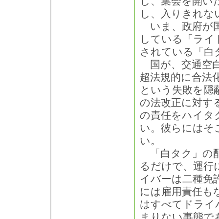
し、集会を開い
し、入りきれな
いま、政府が国
している「ライ
されている「白
国が、交通空白
超法規的に合法化
という失敗を隠
の法改正に対す
の責任をハイタ
い。彼らにはそ
い。
「白タク」の配
るだけで、運行
イバーは二種免
には雇用責任も
はすべてドライ
まりない事態で