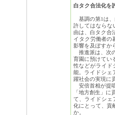
白タク合法化を
基調の第1は、
許してはならな
由は、白タク合
イタク労働者の
影響を及ぼすか
推進派は、次の
育園に預けてい
性などがライド
能。ライドシェ
躍社会の実現に
安倍首相が提唱
「地方創生」に
て、ライドシェ
化にとって、貢
か。