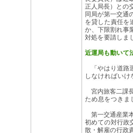
正人局長）との
同局が第一交通
を貸した責任を
か、下限割れ事
対処を要請しま
近運局も動いて
「やはり道路運
しなければいけ
宮内旅客二課長
ため息をつきま
第一交通産業本
初めての対行政
散・解雇の行政