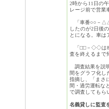
2時から11日の
レージ前で営業
「車番○○－△
したのが2日後の
とになる。車は
「□□－◇◇は8
査を終えるまで
調査結果を説明
間をグラフ化し
指摘し、「まさ
間・過労運転な
で調査してもら
名義貸しに監査