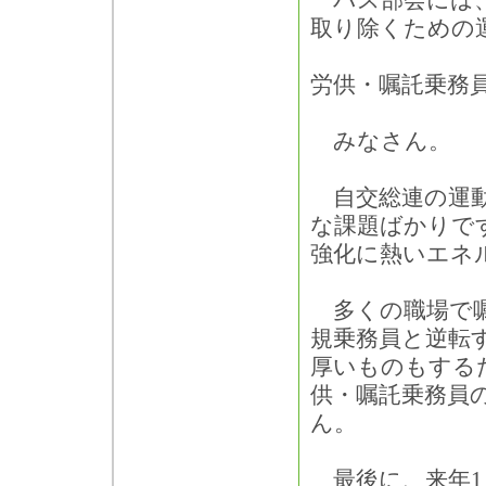
バス部会には、
取り除くための
労供・嘱託乗務員
みなさん。
自交総連の運動
な課題ばかりで
強化に熱いエネ
多くの職場で嘱
規乗務員と逆転
厚いものもする
供・嘱託乗務員
ん。
最後に、来年1