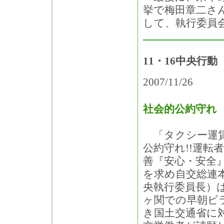
挙で梅田章二さ
して、執行委員
11・16中央行
2007/11/26
社会的公約守れ
「タクシー運賃
公約守れ!!運転
善『安心・安全
を求め自交総連
央執行委員長）は
ヶ関での早朝ビ
き国土交通省に対