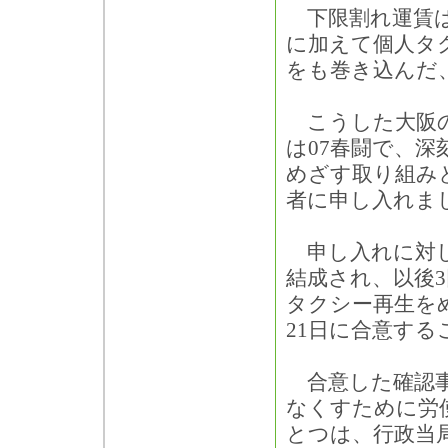
下限割れ運賃は
に加えて個人タ
をも巻き込んだ
こうした大阪の
は07春闘で、
めざす取り組み
者に申し入れま
申し入れに対し
結成され、以後
タクシー再生を
21日に合意す
合意した確認事
なくすために労
とつは、行政当