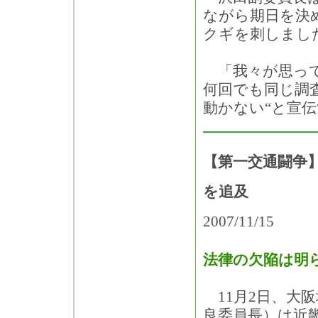
ながら期日を決
クギを刺しまし
「我々が思って
何回でも同じ調
動かない“と宣
【第一交通闘争
を追及
2007/11/15
法律の欠陥は明
11月2日、大
良委員長）は近