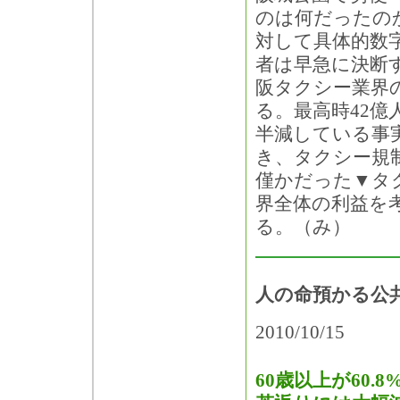
のは何だったの
対して具体的数
者は早急に決断
阪タクシー業界
る。最高時42億
半減している事
き、タクシー規
僅かだった▼タ
界全体の利益を
る。（み）
人の命預かる公
2010/10/15
60歳以上が60.8