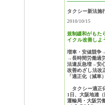
タクシー新法施行
2010/10/15
規制緩和がもた
イクル改善しよ
増車・安値競争
→長時間労働過
法違反急増→安
改善めざし法改
「適正化（減車
タクシー適正化
1日、大阪地連
運輸局・大阪労