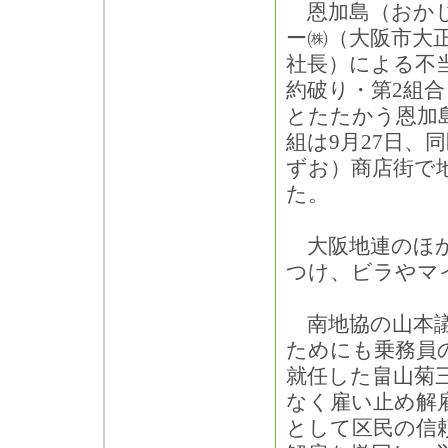
恩加島（おか
ー㈱（大阪市大
社長）による不
約破り・第2組
とたたかう恩加
組は9月27日、
ずお）商店街で
た。
大阪地連のほか
つけ、ビラやマ
南地協の山本議
ためにも乗務員
就任した畠山菊
なく雇い止め解
として区民の信