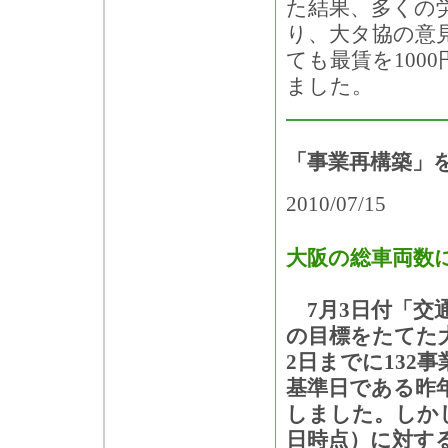
た結果、多くの
り、大タ協の意
ても最賃を100
ました。
「事業再構築」
2010/07/15
大阪の総車両数に
7月3日付「交
の目標をたてた
2日までに132
基準日である昨年
しました。しかし
日時点）に対す