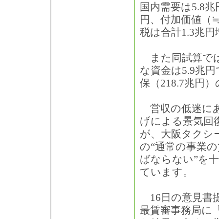
国内需要は5.8
円、付加価値（≒
税は合計1.3兆
また同試算では
な資金は5.9兆円
保（218.7兆
営収の低迷にあ
げによる景気回
が、大阪タクシ
の“通常の事業
ばならない”を
ています。
16日の意見書
最賃審事務局に