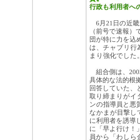
行政も利用者へ
6月21日の近
（前号で速報）
団が特に力を込
は、チャブリ行
まり強化でした
組合側は、20
具体的な法的根
回答していた、
取り締まりがイ
ンの指導員と悪
なかまが目撃し
に利用者を誘導
に「早よ行け！
員から「わしら