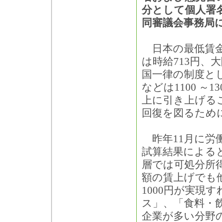
分として個人署名4
同審議会事務局
日本の最低賃金
は時給713円、
国一律の制度と
などは1100 ～
上に引き上げる
回復を図るため
昨年11月に労
試算結果による
層では可処分所得
額の賃上げでも
1000円が実現
ス」、「食料・
企業が多い分野