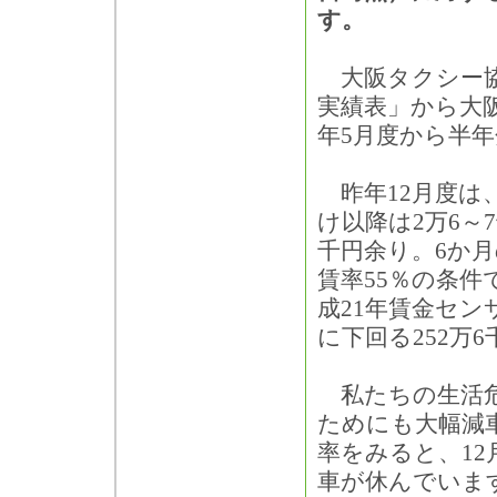
す。
大阪タクシー協
実績表」から大
年5月度から半
昨年12月度は
け以降は2万6～
千円余り。6か月
賃率55％の条
成21年賃金セ
に下回る252万
私たちの生活危
ためにも大幅減
率をみると、12
車が休んでいま