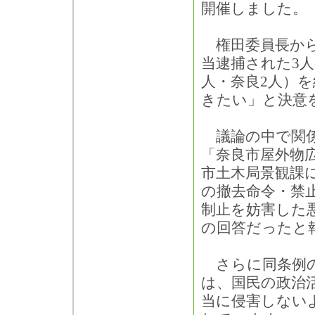
開催しました。
権田委員長から
当逮捕された3
人・奈良2人）
きたい」と決意
議論の中で関係
「奈良市屋外物
市土木局景観課
の撤去命令・禁
制止を妨害した
の回答だったと
さらに同条例の
は、国民の政治
当に侵害しない