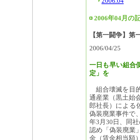
2006.04
2006年04月の
【第一闘争】第
2006/04/25
一日も早い組合
定」を
組合壊滅を目的
通産業（黒土始
郎社長）による
偽装廃業事件で
年3月30日、同
認め「偽装廃業
金（賃金相当額）