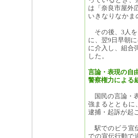
っているとき、
は「奈良市屋外
いきなりなかま
その後、3人を
に、翌9日早朝
に介入し、組合
した。
言論・表現の自
警察権力による
国民の言論・表
強まるとともに
逮捕・起訴が起
駅でのビラ宣伝
での宣伝行動で