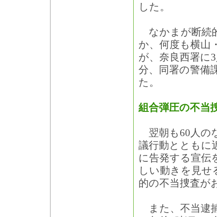
した。
なかまが断続的
か、何度も横山
が、奈良西署に3
分、同署の警備
た。
組合弾圧の不当
翌朝も60人の
議行動とともに
に告発する宣伝
しい動きを見せ
的の不当捜査が
また、不当逮捕