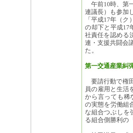
午前10時、第
連議長）も参加
「平成17年（ク
の却下と平成17
社責任を認める
連・支援共闘会
た。
第一交通産業糾
要請行動で権田
員の雇用と生活
から言っても稀
の実態を労働組
な組合つぶしを
る組合側勝利の