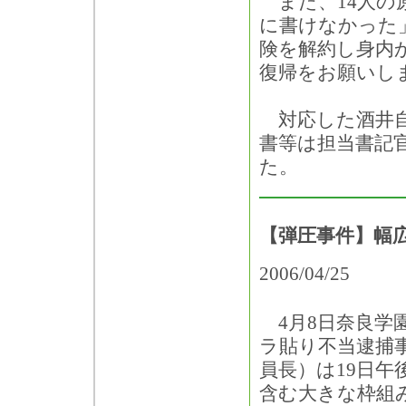
また、14人の
に書けなかった
険を解約し身内
復帰をお願いし
対応した酒井自
書等は担当書記
た。
【弾圧事件】幅
2006/04/25
4月8日奈良学
ラ貼り不当逮捕
員長）は19日午
含む大きな枠組