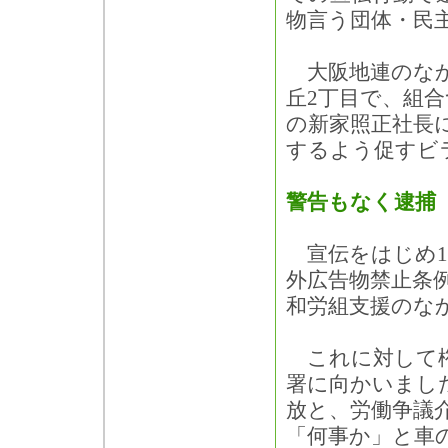
物言う団体・民
大阪地連のなか
丘2丁目で、組
の新家照正社長
するよう促すビ
警告もなく逮捕
宣伝をはじめ1
外広告物禁止条
和労組支援のな
これに対して権
署に向かいまし
放と、労働争議
「何事か」と車