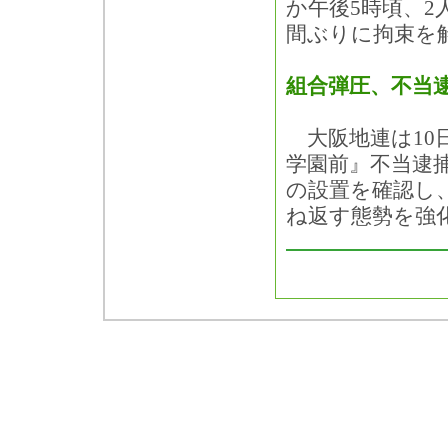
か午後5時頃、2
間ぶりに拘束を
組合弾圧、不当
大阪地連は10日
学園前』不当逮
の設置を確認し
ね返す態勢を強