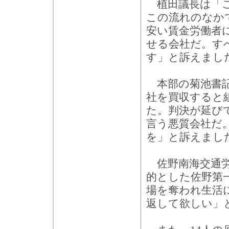
植田議長は「こ
この流れのなか
安い賃金労働者
せる会社だ。す
す」と訴えまし
本部の菊池書記
社を買収すると
た。判決が延び
言う悪質会社だ
を」と訴えまし
佐野南海交通労
的とした佐野第
場を奪われ生活
返して欲しい」