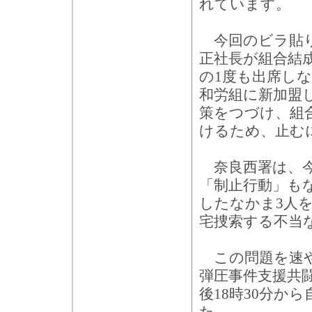
れています。
今回のビラ貼り
正社長が組合結
の1度も出席し
和労組に新加盟
策をつづけ、組
けるため、止む
奈良西署は、今
「制止行動」も
したなかま3人
宅捜索する不当
この問題を速や
弾圧事件支援共闘
後18時30分か