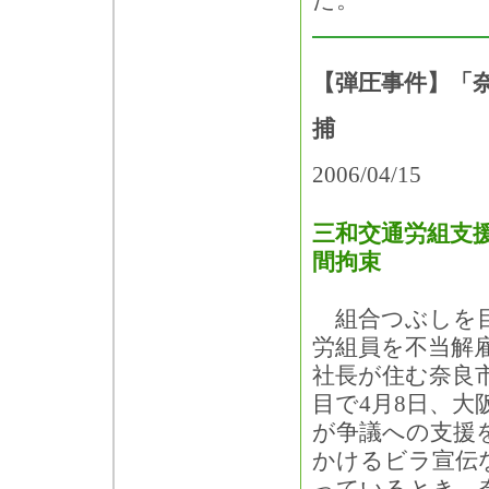
た。
【弾圧事件】「
捕
2006/04/15
三和交通労組支援
間拘束
組合つぶしを目
労組員を不当解
社長が住む奈良
目で4月8日、大
が争議への支援
かけるビラ宣伝