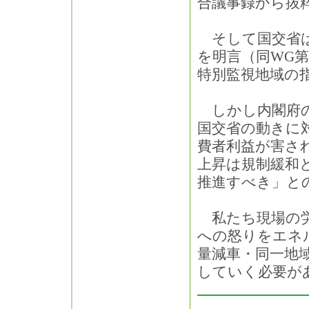
合議事録から抜
そして国交省は
を明言（同WG第
特別監視地域の
しかし内閣府の
国交省の動きに
費者利益が害さ
上昇は規制緩和
推進すべき」と
私たち現場の労
への怒りをエネ
量減車・同一地
していく必要が