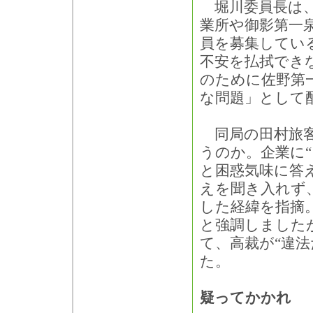
堀川委員長は、
業所や御影第一
員を募集してい
不安を払拭でき
のために佐野第
な問題」として
同局の田村旅客
うのか。企業に
と困惑気味に答
えを聞き入れず
した経緯を指摘
と強調しました
て、高裁が“違
た。
疑ってかかれ