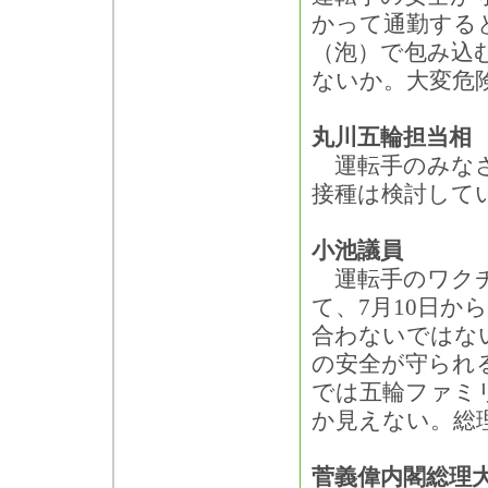
かって通勤する
（泡）で包み込
ないか。大変危
丸川五輪担当相
運転手のみなさ
接種は検討して
小池議員
運転手のワクチ
て、7月10日
合わないではな
の安全が守られ
では五輪ファミ
か見えない。総
菅義偉内閣総理