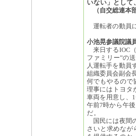
いない」として
（自交総連本部
運転者の動員に
小池晃参議院議
来日するIOC
ファミリー”の送
人運転手を動員
組織委員会副会
何でもやるので
理事にはトヨタ
車両を用意し、1
午前7時から午後
だ。
国民には夜間の
さいと求めなが