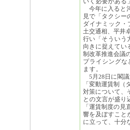
いく必要がある
今年に入ると河
見で「タクシー
ダイナミック・
土交通相、平井
行い「そういう
向きに捉えてい
制改革推進会議
プライシングな
ます。
5月28日に閣
「変動運賃制（
対策について、
との文言が盛り
「運賃制度の見
響を及ぼすこと
に立って、十分