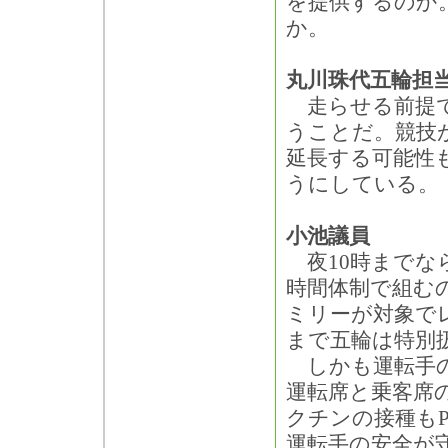
を提供するのか
か。
丸川珠代五輪担
走らせる前提で
うことだ。競技
延長する可能性
うにしている。
小池議員
夜10時までな
時間体制で組む
ミリーが対象で
まで五輪は特別
しかも運転手の
運転席と乗客席
クチンの接種も
運転手の安全が