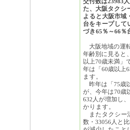
交付数は2398
た、大阪タクシ
よると大阪市域
台をキープして
づき65％～66
大阪地域の運転
年齢別に見ると
以上70歳未満」で
年は「60歳以上
ます。
昨年は「75歳
が、今年は70歳
632人が増加
かります。
またタクシー活性
数・33056人と
が減少したこと