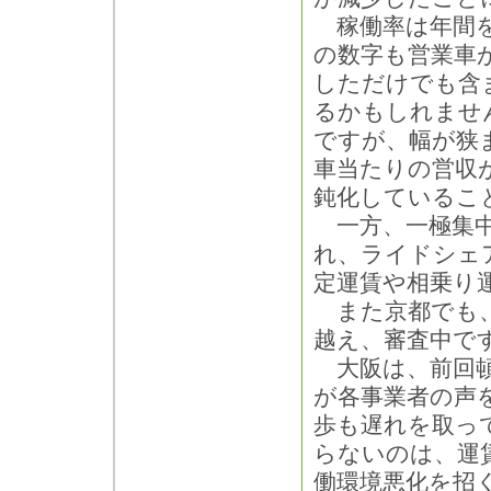
稼働率は年間を
の数字も営業車
しただけでも含
るかもしれませ
ですが、幅が狭
車当たりの営収
鈍化しているこ
一方、一極集中
れ、ライドシェ
定運賃や相乗り
また京都でも、
越え、審査中で
大阪は、前回頓
が各事業者の声
歩も遅れを取っ
らないのは、運
働環境悪化を招