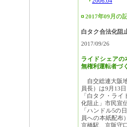
2006.04
2017年09月の
白タク合法化阻
2017/09/26
ライドシェアの
無権利運転者づ
自交総連大阪地
員長）は9月13
「白タク・ライ
化阻止」市民宣
「ハンドル5の
員への本紙配布
京橋駅、京阪守