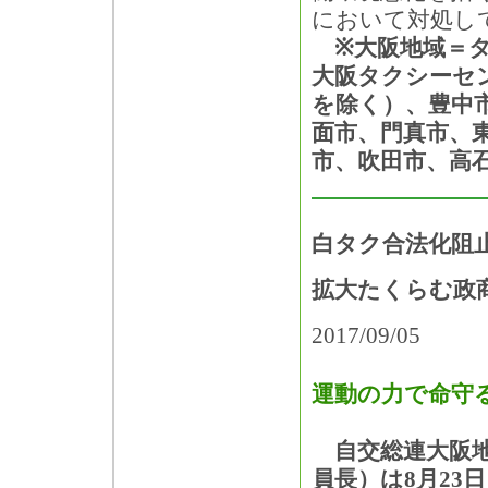
において対処し
※大阪地域＝タ
大阪タクシーセ
を除く）、豊中
面市、門真市、
市、吹田市、高
白タク合法化阻
拡大たくらむ政
2017/09/05
運動の力で命守
自交総連大阪地
員長）は8月23