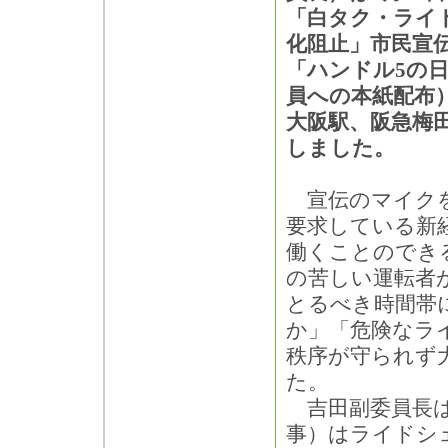
「白タク・ライ
化阻止」市民宣
「ハンドル5の
員への本紙配布
大阪駅、阪急梅
しました。
宣伝のマイクを
要求している新
働くことのでき
の苦しい運転者
とるべき時間帯
か」「危険なラ
秩序が守られず
た。
吉田副委員長は
事）はライドシ