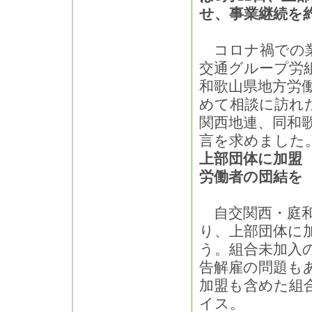
せ、事業継続を
コロナ禍での業
交通グループ労
和歌山県地方労
めて相談に訪れた
関西地連、同和
言を求めました
上部団体に加盟
労働者の団結を
自交関西・庭和
り、上部団体に
う。組合未加入
告解雇の問題も
加盟も含めた組
イス。