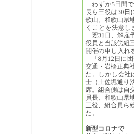
わずか5日間で
長ら三役は30
歌山、和歌山県
くことを決意し
翌31日、解雇
役員と当該労組
開催の申し入れ
「8月12日に
交通・岩橋正典
た。しかし会社
士（土佐堀通り
席。組合側は自
員長、和歌山県
三役、組合員ら
た。
新型コロナで