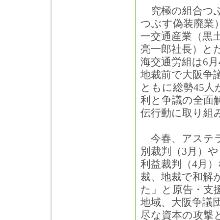
究極の組合つぶ
つぶす偽装廃業
一交通産業（黒
亮一郎社長）と
海交通労組は6月
地裁前で大阪争
ともに総勢45人
利と争議の全面
伝行動に取り組
今春、アステラ
別裁判（3月）
利益裁判（4月
裁、地裁で和解
た」と原告・支
地域、大阪争議
尽な資本の攻撃