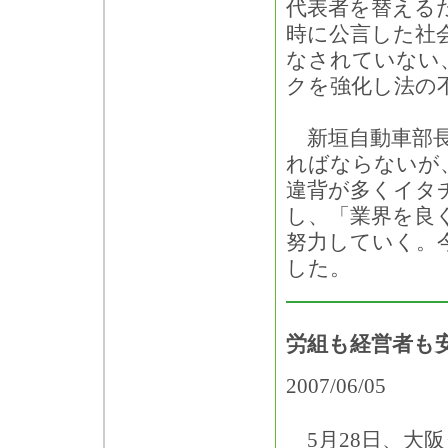
代表者を替える
時に公言した社
なされていない
クを強化し法の
新垣自動車部長
ればならないが
違背が多くイタ
し、「業界を良
努力していく。
した。
労組も経営者も
2007/06/05
5月28日、大