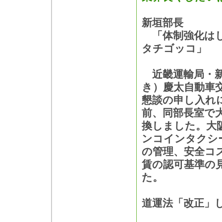
新垣部長
「体制強化は
タチゴッコ」
近畿運輸局・新
き）慶太自動車
懇談の申し入れに
前、同部長室で
換しました。大
ンコインタクシ
の管理、安全コ
賃の認可基準の
た。
道運法「改正」