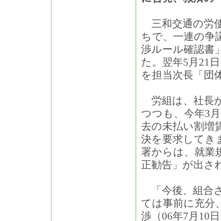
三和交通の労使
ちで、一連の争
渉ルール確認書」
た。翌年5月21
を担当次長「団
労組は、社長が
つつも、今年3
去の未払い割増
決を要求してき
署からは、就業
正勧告」が出さ
「今後、組合さ
ては事前に充分
渉（06年7月1