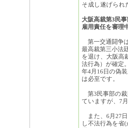
そ成し遂げられ
大阪高裁第3民事
雇用責任を審理
第一交通闘争は
最高裁第三小法
を退け、大阪高
法行為）が確定。
年4月16日の偽
は必至です。
第3民事部の裁
ていますが、7月
また、6月27
し不法行為を省