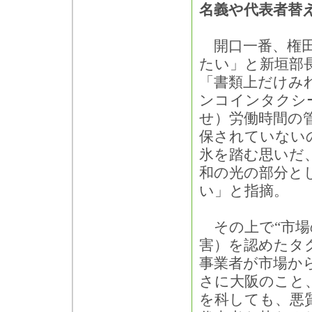
名義や代表者替
開口一番、権田
たい」と新垣部
「書類上だけみ
ンコインタクシ
せ）労働時間の
保されていない
氷を踏む思いだ
和の光の部分と
い」と指摘。
その上で“市場
害）を認めたタ
事業者が市場か
さに大阪のこと
を科しても、悪質