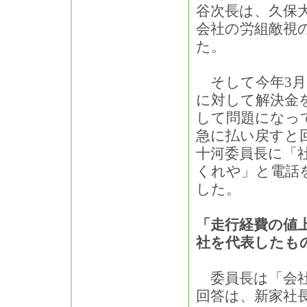
谷次長は、久保
会社の労組敵視
た。
そして今年3月2
に対して解決金
して問題になっ
急に払い戻すと
十河委員長に「
くれや」と電話
した。
「走行経費の値
社を代表したも
委員長は「会社
回答は、新家社