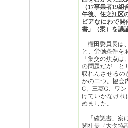
（17事業者19組
午後、住之江区
ピアなにわで開
書」（案）を議
権田委員長は、
と、労働条件を
「集交の焦点は
の問題だが、と
収れんさせるの
かの二つ。協会
G、三菱G、ワ
けていかなけれ
めました。
「確認書」案に
関社長（大タ協