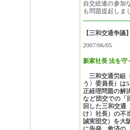
自交総連の参加
も問題提起しま
【三和交通争議】
2007/06/05
新家社長 法を守
三和交通労組（
う〉委員長）は5
正経理問題の解
など団交での「
回した三和交通
け〉社長）の不
誠実団交）を大
に告発、救済の