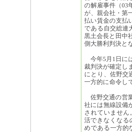
の解雇事件（03
が、親会社・第
払い賃金の支払
である自交総連
黒土会長と田中
側大勝利判決と
今年5月1日に
裁判決が確定し
にとり、佐野交
一方的に命令し
佐野交通の営業
社には無線設備
されていません
活できなくなる
めである一方的