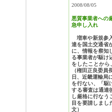
2008/08/05
悪質事業者への
急申し入れ
増車や新規参入
達を国土交通省
に、情報を察知
る事業者が駆け
をしたことから
（権田正良委員長
日、近畿運輸局
を行ない、「駆
する審査は通達
し厳格に行なう
目を要請しまし
文）