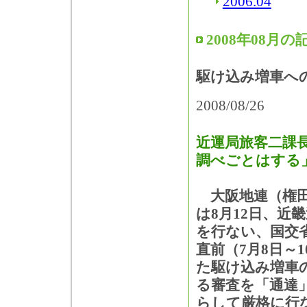
2006.04
2008年08月の
駆け込み増車へ
2008/08/26
近運局旅客二課
調べごとはする
大阪地連（権田
は8月12日、近
を行ない、国交
直前（7月8日～
た駆け込み増車
る審査を「通達
らして厳格に行