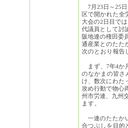
7月23日～25
区で開かれた全労
大会の2日目で
代議員として討
阪地連の権田委
通産業とのたた
次のとおり報告
まず、7年4か
のなかまの皆さ
け、数次にわた
攻め行動で物心
州市労連、九州
ます。
一連のたたかい
合つぶしを目的