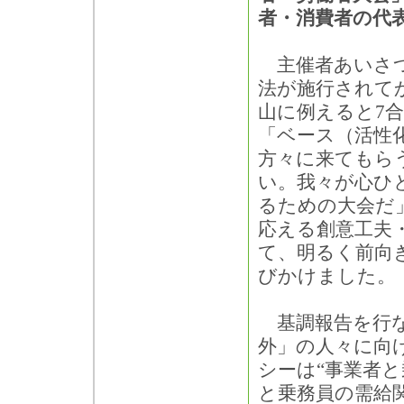
者・消費者の代表
主催者あいさつ
法が施行されて
山に例えると7
「ベース（活性
方々に来てもら
い。我々が心ひ
るための大会だ
応える創意工夫
て、明るく前向
びかけました。
基調報告を行な
外」の人々に向
シーは“事業者と
と乗務員の需給