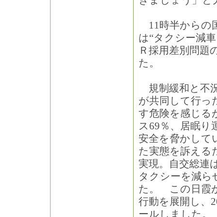
きましょう」と
11時半からの国
は“タクシー減車
Ｒ採用差別問題
た。
規制緩和と不況
が共同して行っ
す危険を感じるが
ス69％、居眠
安全を脅かして
た実態を訴える
実現。自交総連
タクシーを減ら
た。 この日霞
行動を展開し、2
ールしました。