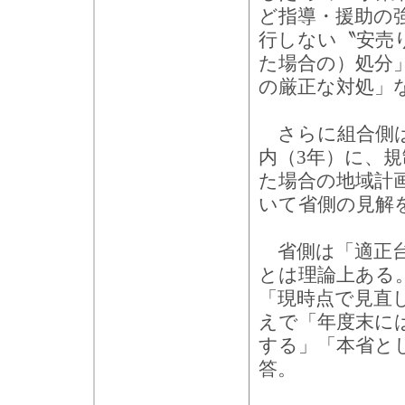
ど指導・援助の
行しない〝安売
た場合の）処分
の厳正な対処」
さらに組合側は
内（3年）に、
た場合の地域計
いて省側の見解
省側は「適正台
とは理論上ある
「現時点で見直
えで「年度末に
する」「本省と
答。