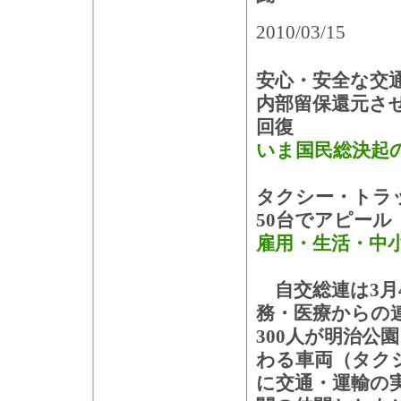
2010/03/15
安心・安全な交
内部留保還元さ
回復
いま国民総決起
タクシー・トラ
50台でアピール
雇用・生活・中
自交総連は3月
務・医療からの
300人が明治公
わる車両（タク
に交通・運輸の