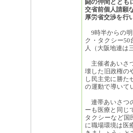
闘の仲間ととも
交省前個人請願
厚労省交渉を行
9時半からの明
ク・タクシー50
人（大阪地連は
主催者あいさつ
壊した旧政権の
し民主党に勝た
の運動で導いて
連帯あいさつの
ーも医療と同じ
タクシーなど国
に職場環境は医