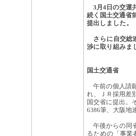
3月4日の交運
続く国土交通省前
提出しました。
さらに自交総連
渉に取り組みま
国土交通省
午前の個人請願
れ、ＪＲ採用差
国交省に提出。そ
6386筆、大阪
午後からの同省
るための「事業