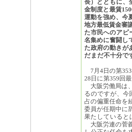
長）とともに、
金制度と最賃15
運動を強め、今
地方最低賃金審
た市民へのアピ
名集めに奮闘して
た政府の動きが
だまだ不十分で
7月4日の第35
28日に第359
大阪労働局は、
るのですが、今
占の偏重任命を
委員が任期中に
果たしていると
大阪労連の菅義