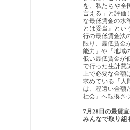
を、私たちや全
言える」と評価
な最低賃金の水
とは妥当』とい
行の最低賃金法
限り、最低賃金
能力』や『地域
低い最低賃金が
で行った生計費
上で必要な金額
求めている『人
は、程遠い金額
社会』へ転換さ
7月28日の最賃
みんなで取り組