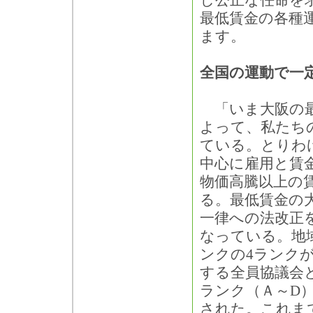
し公正な任命を
最低賃金の各種
ます。
全国の運動で一
「いま大阪の最
よって、私たち
ている。とりわ
中心に雇用と賃
物価高騰以上の
る。最低賃金の
一律への法改正
なっている。地
ンクの4ランク
する全員協議会
ランク（Ａ～D
された。これま