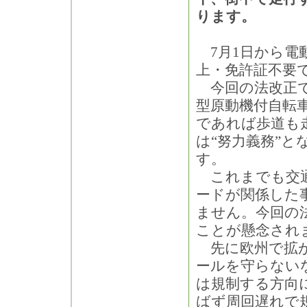
ります。
7月1日から電動
上・免許証不要
今回の法改正で
型原動機付自転
であれば歩道も
は“努力義務”
す。
これまでも交通
ードが関係した
ません。今回の
ことが懸念され
先に欧州で拡が
ールを守らない
は規制する方向
ばず周回遅れで