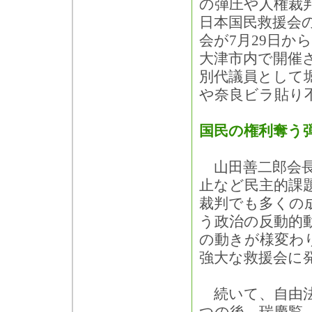
の弾圧や人権裁
日本国民救援会の
会が7月29日か
大津市内で開催さ
別代議員として
や奈良ビラ貼り
国民の権利奪う
山田善二郎会長
止など民主的課
裁判でも多くの
う政治の反動的
の動きが様変わ
強大な救援会に
続いて、自由法