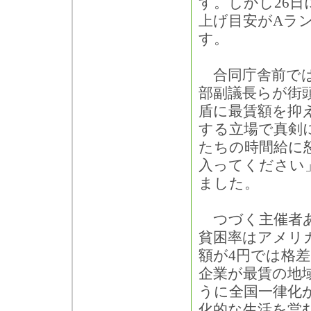
す。しかし26
上げ目安がAラ
す。
合同庁舎前では
部副議長らが街
盾に最賃額を抑
する立場で真剣
たちの時間給に
入ってください
ました。
つづく主催者あ
貧困率はアメリ
額が4円では格
企業が最賃の地
うに全国一律化
化的な生活を営