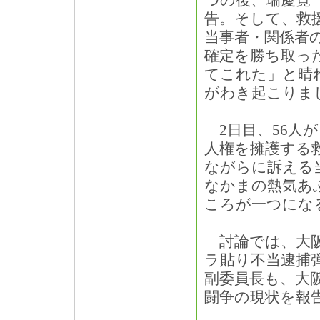
つの後、瑞慶覧
告。そして、救
当事者・関係者
確定を勝ち取っ
てこれた」と晴
がわき起こりま
2日目、56人
人権を擁護する
ながらに訴える
なかまの熱気あ
ころが一つにな
討論では、大阪
ラ貼り不当逮捕
副委員長も、大
闘争の現状を報