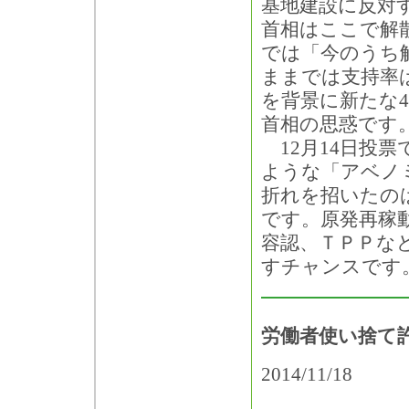
基地建設に反対
首相はここで解
では「今のうち
ままでは支持率
を背景に新たな
首相の思惑です
12月14日投
ような「アベノ
折れを招いたの
です。原発再稼
容認、ＴＰＰな
すチャンスです
労働者使い捨て
2014/11/18