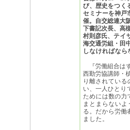
び、歴史をつくる
セミナーを神戸
催。自交総連大
下書記次長、高
村則彦氏、テイ
海交通労組・田
しなければなら
『労働組合はす
西勤労協講師・
り離されている
い、一人ひとり
ためには数の力
まとまらないよ
る。だから労働
ました。