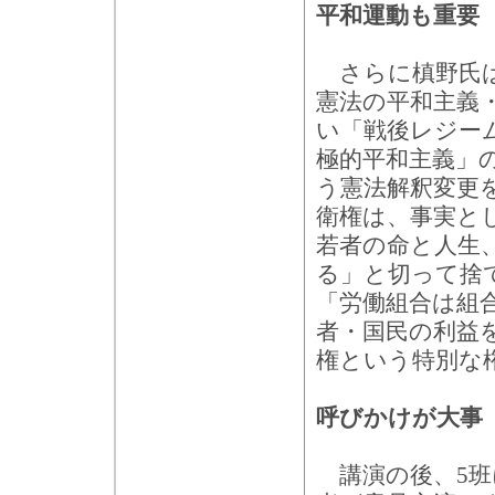
平和運動も重要
さらに槙野氏は
憲法の平和主義
い「戦後レジー
極的平和主義」
う憲法解釈変更
衛権は、事実と
若者の命と人生
る」と切って捨
「労働組合は組
者・国民の利益
権という特別な
呼びかけが大事
講演の後、5班