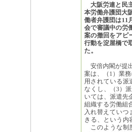
大阪労連と民主
本労働弁護団大
働者弁護団は11
会で審議中の労
案の撤回をアピ
行動を淀屋橋で
た。
安倍内閣が提出
案は、（1）業
用されている派
なくし、（3）
いては、派遣先
組織する労働組
入れ替えていつ
きる、という内
このような制度