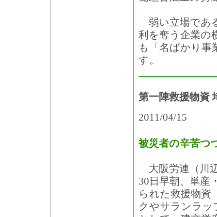
弱い立場である
利を奪う企業の
も「名ばかり事
す。
第一陣救援物資 
2011/04/15
被災者の辛苦つ
大阪労連（川辺
30日早朝、単産
られた救援物資
クやサランラッ