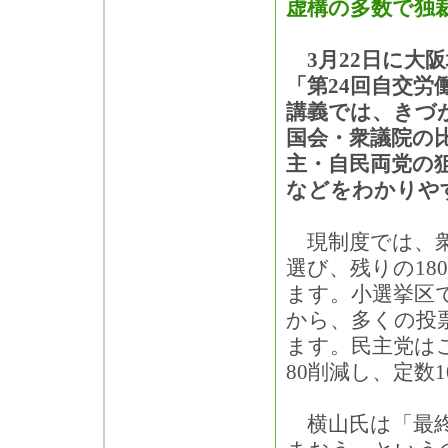
虚構の多数で独
3月22日に大
「第24回自交労
講義では、きづ
国会・衆議院の
主・自民両党の
などをわかりや
現制度では、衆議
選び、残りの18
ます。小選挙区
から、多くの投
ます。民主党は
80削減し、定数
横山氏は「最終