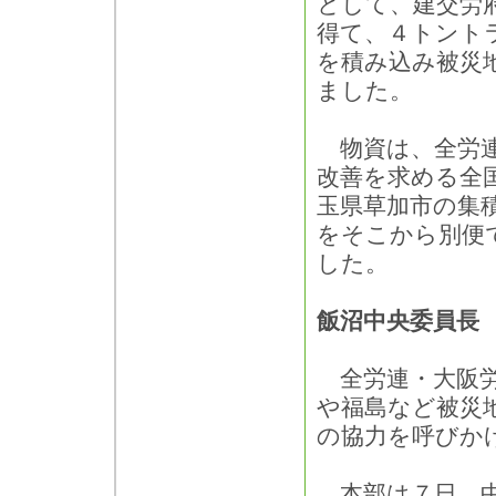
として、建交労
得て、４トント
を積み込み被災
ました。
物資は、全労連
改善を求める全
玉県草加市の集
をそこから別便
した。
飯沼中央委員長
全労連・大阪労
や福島など被災
の協力を呼びか
本部は７日、中