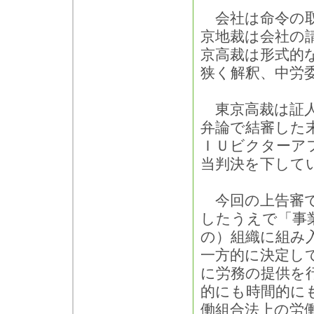
会社は命令の取
京地裁は会社の
京高裁は形式的
狭く解釈、中労
東京高裁は証人
弁論で結審した
ＩＵビクターア
当判決を下して
今回の上告審で
したうえで「事
の）組織に組み
一方的に決定し
に労務の提供を
的にも時間的に
働組合法上の労