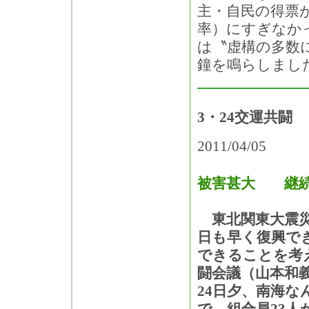
主・自民の得票が
率）にすぎなか
は〝虚構の多数
鐘を鳴らしまし
3・24交運共
2011/04/05
被害甚大 継続
東北関東大震災
日も早く復興で
できることを考
闘会議（山本和
24日夕、南海な