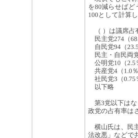
を80減らせばど
100として計算
（ ）は議席占
民主党274（68
自民党94（23.
民主・自民両党の
公明党10（2.5
共産党4（1.0
社民党3（0.75
以下略
第3党以下はな
政党の占有率はさ
横山氏は、民主
法改悪」などで