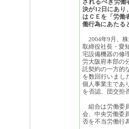
されるべき労働
決が12日にあり
はＣＥを「労働
働行為にあたる
2004年9月、
取締役社長・愛
宅設備機器の修
労大阪府本部の
託契約の一方的
を数回行いまし
個人事業主であ
を否認、団交拒
組合は労働委員
会、中央労働委
否を不当労働行