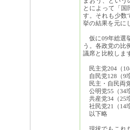
まおう、という
とによって「国
す。それも少数
挙の結果を元に
仮に09年総選
う。各政党の比
議席と比較しま
民主党204（10
自民党128（9
民主・自民両党の
公明党55（34
共産党34（25
社民党21（14
以下略
現状でもこれだ