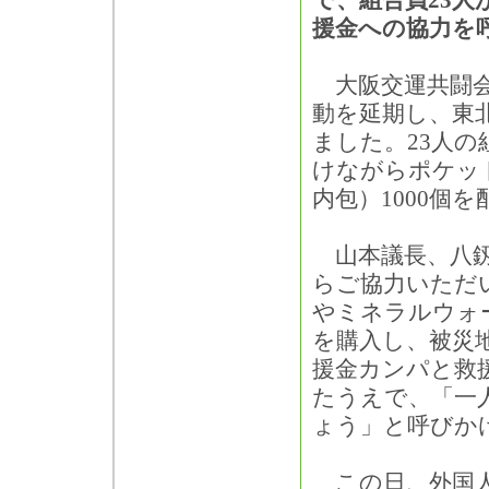
で、組合員23人
援金への協力を
大阪交運共闘会
動を延期し、東
ました。23人
けながらポケッ
内包）1000個
山本議長、八釼
らご協力いただ
やミネラルウォ
を購入し、被災
援金カンパと救
たうえで、「一
ょう」と呼びか
この日、外国人