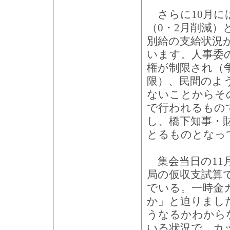
さらに10月には
（0・2月削減
別給の支給状況
います。人事委
権が制限され（
限）、民間のよ
ないことからそ
で行われるもの
し、橋下知事・
とるものとなっ
集会当日の11
局の仮収支試算
でいる。一時金
か」と迫りまし
うなるかわから
いる状況で、カ