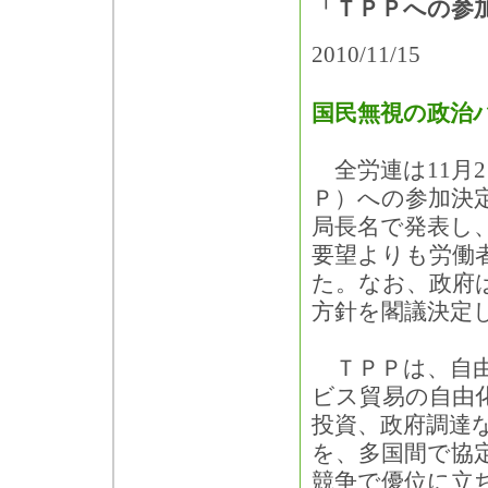
「ＴＰＰへの参
2010/11/15
国民無視の政治
全労連は11月
Ｐ）への参加決
局長名で発表し
要望よりも労働
た。なお、政府
方針を閣議決定
ＴＰＰは、自由
ビス貿易の自由
投資、政府調達
を、多国間で協
競争で優位に立