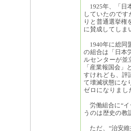
1925年、「
していたのです
りと普通選挙権
に賛成してしま
1940年に総同
の組合は「日本
ルセンターが並
「産業報国会」
すけれども、評
て壊滅状態にな
ゼロになりまし
労働組合に“イ
うのは歴史の教
ただ、“治安維