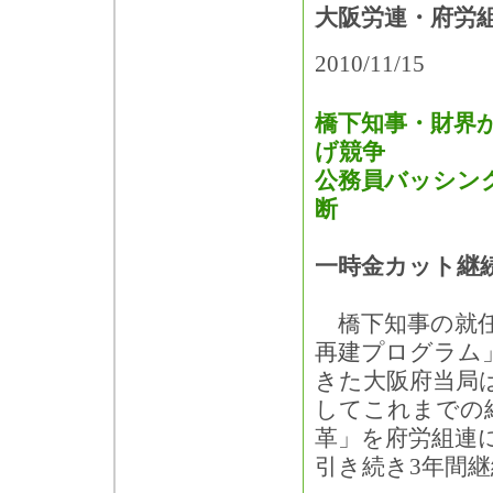
大阪労連・府労
2010/11/15
橋下知事・財界
げ競争
公務員バッシン
断
一時金カット継
橋下知事の就任
再建プログラム
きた大阪府当局
してこれまでの
革」を府労組連
引き続き3年間