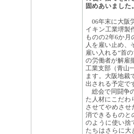
固めあいました
06年末に大阪
イキン工業堺製
ものの2年6か月
人を雇い止め、
雇い入れる“首
の労働者が解雇
工業支部（青山
ます。大阪地裁
出される予定で
総会で同闘争の
た人材にこだわ
させてやめさせ
消できるものと
のように使い捨
たちはさらに大