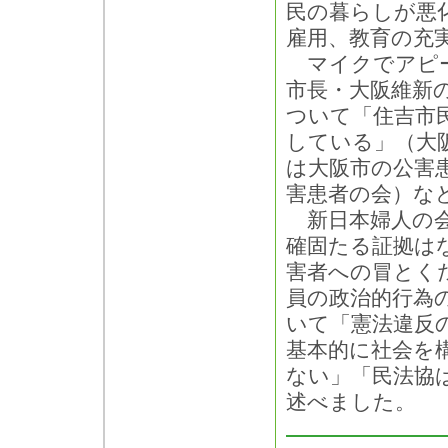
民の暮らしが悪
雇用、教育の充
マイクでアピー
市長・大阪維新
ついて「住吉市
している」（大阪
は大阪市の公害
害患者の会）な
新日本婦人の会
確固たる証拠は
害者への冒とく
員の政治的行為の
いて「憲法違反
基本的に社会を
ない」「民法協
述べました。