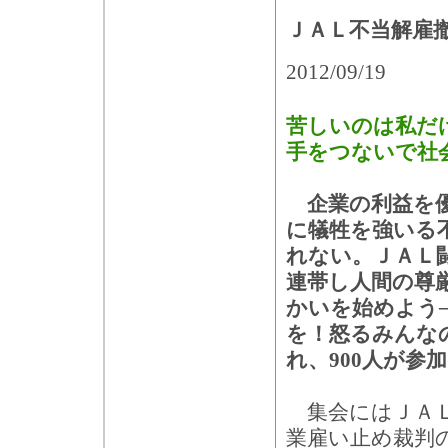
ＪＡＬ不当解雇
2012/09/19
苦しいのは私だ
手をつないで社
企業の利益を優
に犠牲を強いる
れない。ＪＡＬ
連帯し人間の尊
かいを始めよう
を！怒るみんな
れ、900人が参
集会にはＪＡＬ
業雇い止め裁判