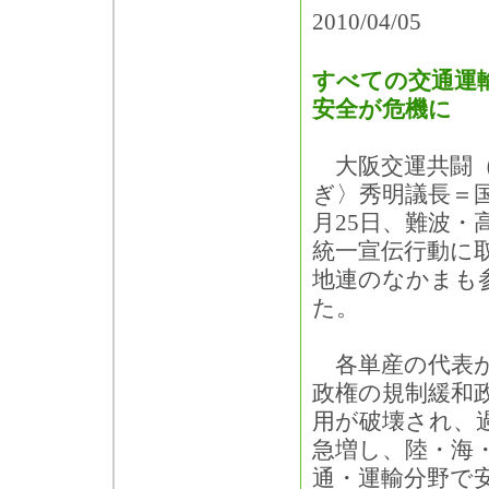
2010/04/05
すべての交通運
安全が危機に
大阪交運共闘（
ぎ〉秀明議長＝
月25日、難波・
統一宣伝行動に
地連のなかまも
た。
各単産の代表が
政権の規制緩和
用が破壊され、
急増し、陸・海
通・運輸分野で