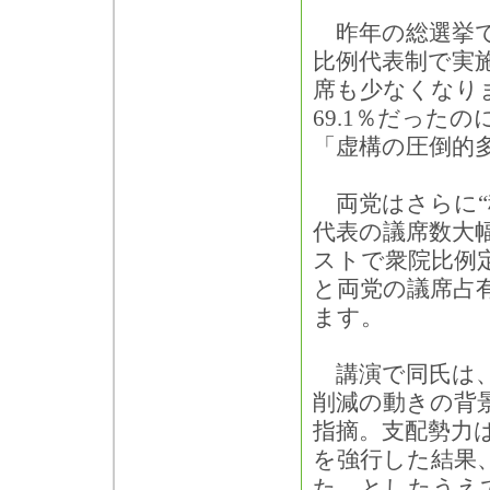
昨年の総選挙で
比例代表制で実
席も少なくなり
69.1％だった
「虚構の圧倒的
両党はさらに“
代表の議席数大
ストで衆院比例
と両党の議席占
ます。
講演で同氏は、
削減の動きの背
指摘。支配勢力
を強行した結果
た、としたうえ