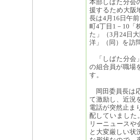
本部しばた分会
援するため大阪
長は4月16日午
町4丁目1－10
た」（3月24日
洋」（同）を訪
「しばた分会」
の組合員が職場
す。
岡田委員長は応
て激励し、近況
電話が突然止ま
配していました
リーニュースや
と大変厳しい状