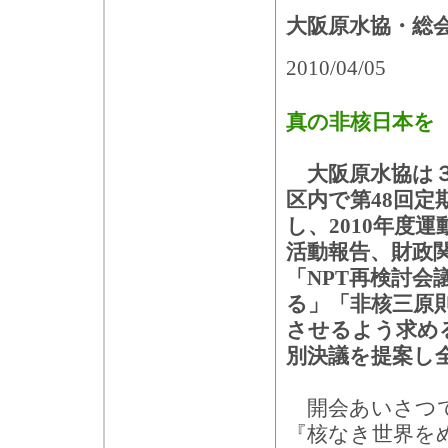
大阪原水協・総
2010/04/05
真の非核日本を
大阪原水協は３
区内で第48回定
し、2010年度運
活動報告、財政
「NPT再検討会
る」「非核三原
させるよう求め
別決議を提案し
開会あいさつで
『核なき世界を