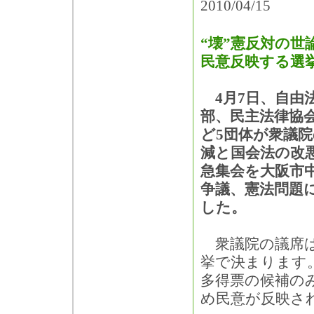
2010/04/15
“壊”憲反対の世
民意反映する選
4月7日、自由
部、民主法律協
ど5団体が衆議
減と国会法の改
急集会を大阪市
争議、憲法問題
した。
衆議院の議席は3
挙で決まります
多得票の候補の
め民意が反映さ