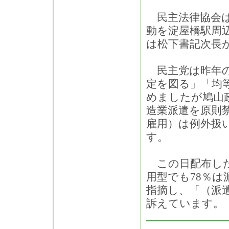
民主法律協会は
動を淀屋橋駅周
は松下書記次長
民主党は昨年の
定を図る」「均
めましたが鳩山
造業派遣を原則
雇用）は例外扱
す。
この日配布した
用型でも78％
指摘し、「（派
訴えています。