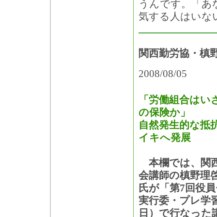
うんです。「あ
気する人はいな
関西勤労協・槙
2008/08/05
「労働組合はい
の保険か」
自然発生的な抵
イキへ発展
本欄では、関西
会講師の槙野理
氏が「第7回役員
実行委・プレ学習
日）で行なった