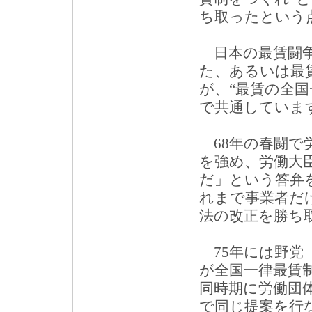
ち取ったという
日本の最賃闘争
た、あるいは最
が、“最賃の全
で共通していま
68年の春闘で
を強め、労働大
だ」という答弁
れまで事業者だ
法の改正を勝ち
75年には野党
が全国一律最賃
同時期に労働団
で同じ提案を行