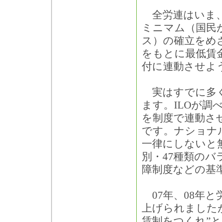
全労連はいま
ミニマム（国民
ス）の確立をめ
をもとに最低賃
付に連動させよ
実はすでに多く
ます。ILOが調
を制度で連動さ
です。ナショナ
一律にしないと
別・47種類の
障制度などの基
07年、08年
上げられました
賃制をつくれ”