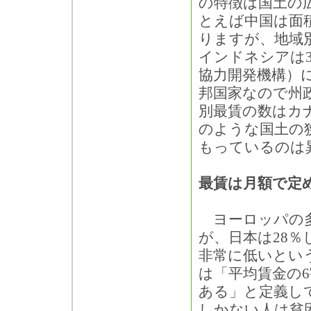
の特徴は国土の
とえば中国は面積
りますが、地域別
インドネシアは3
協力開発機構）
邦国家なので州
別最賃の数はカ
のような国土の
もっているのは
最賃は月額で定
ヨーロッパの多
が、日本は28
非常に低いとい
は「平均賃金の
ある」と定義し
しかない人は貧