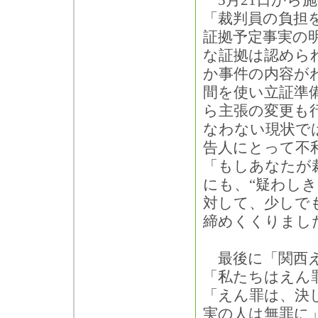
5月21日から
「裁判員の負担
証拠予定事実の
な証拠は認めら
か事件の内容が
間を使い立証準
ら主張の変更も
なわない現状で
告人にとって不
「もしあなたが
にも、“疑わし
対して、少しで
締めくくりまし
最後に「関西え
「私たちはえん
「えん罪は、決
実の人は無罪に