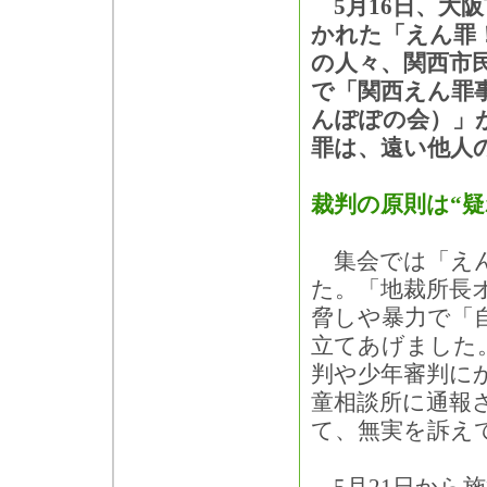
5月16日、大
かれた「えん罪
の人々、関西市民集
で「関西えん罪
んぽぽの会）」
罪は、遠い他人
裁判の原則は“疑
集会では「えん
た。「地裁所長
脅しや暴力で「
立てあげました
判や少年審判に
童相談所に通報
て、無実を訴え