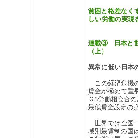
貧困と格差なく
しい労働の実現
連載③ 日本と
（上）
異常に低い日本
この経済危機の
賃金が極めて重
Ｇ8労働相会合
最低賃金設定の
世界では全国一
域別最賃制の国は