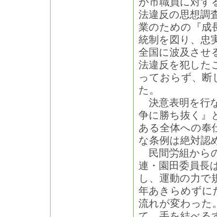
が市職員に対す
法違反の思想調
業のための『成
統制を図り、忠
全国に波及させ
法違反を犯した
っておらず、断
た。
決意表明を行な
争に勝ち抜く』
ある全体への奉
な条例は絶対認
民間労組からの
連・園田委員長
し、運動の力で
年あきらめずに
流れが変わった
て、手を結べる