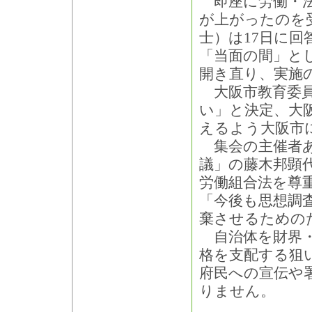
即座に労働・法
が上がったのを
士）は17日に
「当面の間」と
開き直り、実施
大阪市教育委員
い」と決定、大
えるよう大阪市
集会の主催者あ
議」の藤木邦顕
労働組合法を尊
「今後も思想調
棄させるための
自治体を財界・
格を支配する狙
府民への宣伝や
りません。