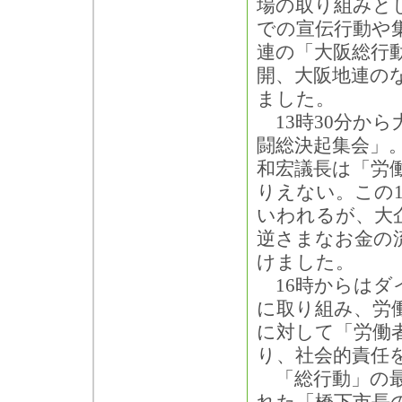
場の取り組みと
での宣伝行動や
連の「大阪総行
開、大阪地連の
ました。
13時30分か
闘総決起集会」
和宏議長は「労
りえない。この1
いわれるが、大
逆さまなお金の
けました。
16時からはダ
に取り組み、労
に対して「労働
り、社会的責任
「総行動」の最