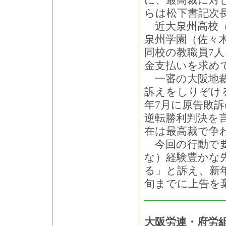
に、最高裁に対
らは松下書記次
近大泉州高校（
泉州学園（佐々木
同校の教職員7
金支払いを求め
一審の大阪地裁堺
訴えをしりぞけ
年7月に原告敗
逆転勝利判決を
在は最高裁で争
今回の行動で要
な）経験豊かな
る」と訴え、新
旬までに上告を
大阪労連・府労