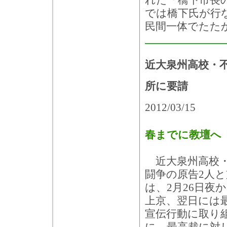
れた「橋下市長
では橋下氏が行
民間一体でたた
近大泉州高校・
所に要請
2012/03/15
春までに教壇へ
近大泉州高校・
闘争の原告2人と
は、2月26日夜
上京、翌日には
宣伝行動に取り