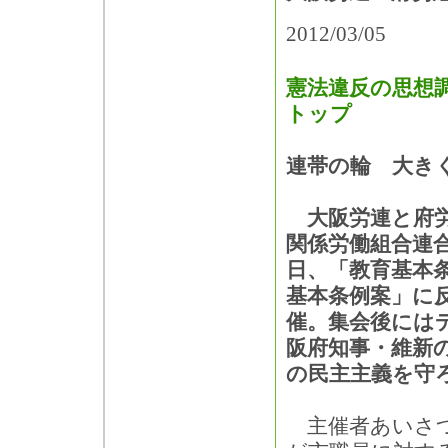
2012/03/05
憲法違反の思想
トップ
連帯の輪 大き
大阪労連と府労
関係労働組合連合
日、「教育基本
基本条例案」に
催。集会後には
阪府知事・維新
の民主主義を守
主催者あいさつ