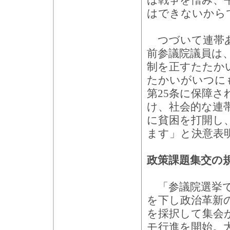
は戦争を憎み、
はできないから
つづいて連帯あ
前参議院議員は
制を正すたたか
たかいがいつに
第25条に保障
け、社会的な連
に貧困を打開し
ます」と決意表
政策課題集交の
「参議院選挙で
を下し政治革新
を採択して集会
モ行進を開始。