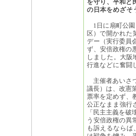
を守り、平和と
の日本をめざそ
1日に扇町公園
区）で開かれた第
デー（実行委員
ず、安倍政権の
しました。大阪
行進などに奮闘
主催者あいさつ
議長）は、改憲
票率を定めず、
公正なまま強行
「民主主義を破
う安倍政権の異
も訴えるならば