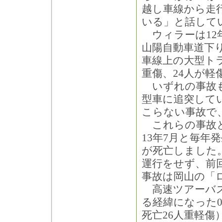
越し車線から走
いる」と話して
ウィラーは12
山陽自動車道下
車線上の大型ト
重傷、24人が軽
いずれの事故も
型車に追突して
こらない事故で
これらの事故とは
13年7月と毎年
が死亡しました
運行をせず、前
事故は岡山の「
高速ツアーバス
る経緯になった0
死亡26人重軽傷