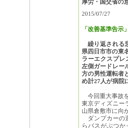
厚労・国交省の
2015/07/27
「改善基準告示
繰り返される悲劇
県四日市市の東
ラーエクスプレ
左側ガードレー
方の男性運転者
め計27人が病
今回重大事故を
東京ディズニー
山県倉敷市に向
ダンプカーの運
らバスがぶつか