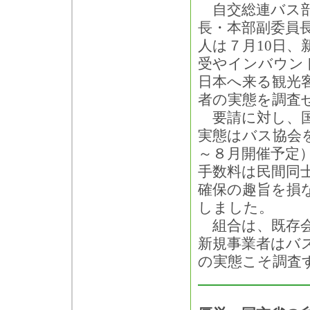
自交総連バス部
長・本部副委員
人は７月10日、
受やインバウン
日本へ来る観光
者の実態を調査
要請に対し、国
実態はバス協会
～８月開催予定
手数料は民間同
確保の趣旨を損
しました。
組合は、既存会
新規事業者はバ
の実態こそ調査