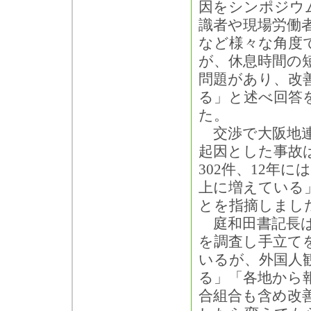
因をシンポジウ
識者や現場労働
など様々な角度
が、休息時間の
問題があり、改
る」と述べ回答
た。
交渉で大阪地連
起因とした事故は
302件、12年に
上に増えている
とを指摘しまし
庭和田書記長は
を調査し手立て
いるが、外国人
る」「各地から
合組合も含め改