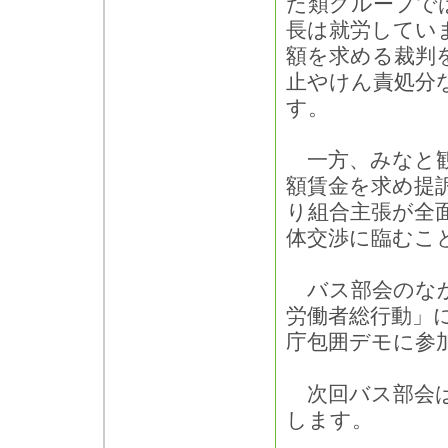
た類グループでは
長は就労してい
額を求める裁判
止やけん責処分
す。
一方、みなと観
額賃金を求め提訴
り組合主張が全
体交渉に臨むこ
バス部会のなか
労働者総行動」
庁包囲デモに参
次回バス部会は、
します。