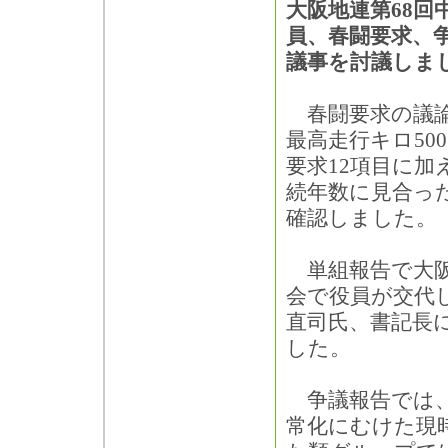
大阪地連第68回
員、春闘要求、
議事を討議しま
春闘要求の議論
最高走行キロ50
要求12項目に
続年数に見合っ
確認しました。
単組報告で大阪
会で役員が交代
直司氏、書記長
した。
争議報告では、
常化にむけた現