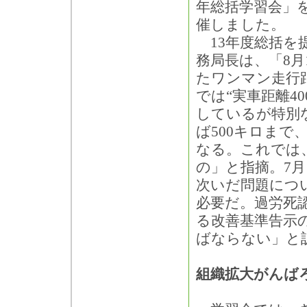
年総括学習会」
催しました。
13年度総括を
務局長は、「8月
たワンマン走行
では“実車距離4
しているが特別
ば500キロまで
なる。これでは
の」と指摘。7
次いだ問題につ
必要だ。過労死
る改善基準告示
ばならない」と
組織拡大がんば