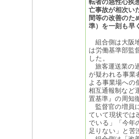
転者の急性心疾
亡事故が相次い
間等の改善のた
準）を一刻も早
組合側は大阪地
は労働基準部監
した。
旅客運送業の過
が疑われる事業
よる事業場への
相互通報制など
置基準』の周知
監督官の増員に
ていて現状では
でいる」「今年
足りない」と苦