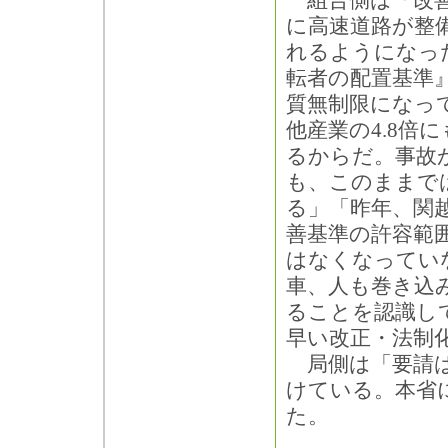
組合側は「改善
に高速道路が整
れるようになっ
転者の配置基準
質無制限になっ
他産業の4.8倍
るからだ。事故
も、このままで
る」「昨年、関
善基準の許容範
はなくなってい
車、人も巻き込
ることを認識し
早い改正・法制
局側は「要請は
けている。本省
た。