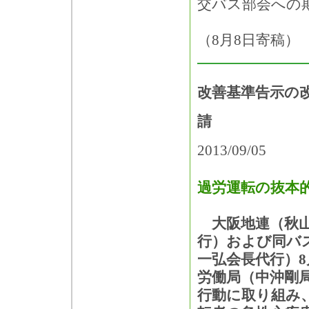
交バス部会への
（8月8日寄稿）
改善基準告示の
請
2013/09/05
過労運転の抜本
大阪地連（秋山
行）および同バ
一弘会長代行）8
労働局（中沖剛
行動に取り組み