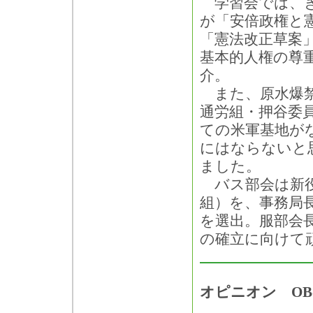
学習会では、き
が「安倍政権と
「憲法改正草案
基本的人権の尊
介。
また、原水爆禁
通労組・押谷委
ての米軍基地が
にはならないと
ました。
バス部会は新役
組）を、事務局
を選出。服部会
の確立に向けて
オピニオン O