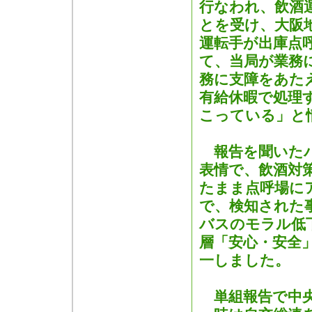
行なわれ、飲酒
とを受け、大阪
運転手が出庫点
て、当局が業務
務に支障をあた
有給休暇で処理
こっている」と
報告を聞いたバ
表情で、飲酒対
たまま点呼場に
で、検知された
バスのモラル低
層「安心・安全
一しました。
単組報告で中央