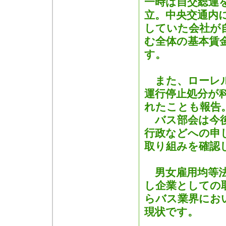
一時は自交総連
立。中央交通内
していた会社が
む全体の基本賃
す。
また、ローレル
運行停止処分が
れたことも報告
バス部会は今後
行政などへの申
取り組みを確認
男女雇用均等法
し企業としての
らバス業界にお
現状です。