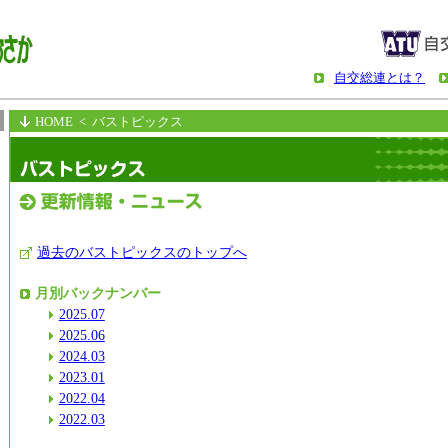
自交総連とは？
HOME
< バストピックス
過去のバストピックスのトップへ
月別バックナンバー
2025.07
2025.06
2024.03
2023.01
2022.04
2022.03