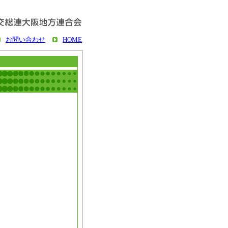
お問い合わせ
HOME