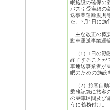
眠施設の確保の
バス引受実績の
送事業運輸規則
た。7月1日に施
主な改正の概要
動車運送事業運
（1）1日の勤
終了することが
車運送事業者が
眠のための施設
（2）旅客自動
乗務記録に旅客
の乗車区間及び
うに義務付け。