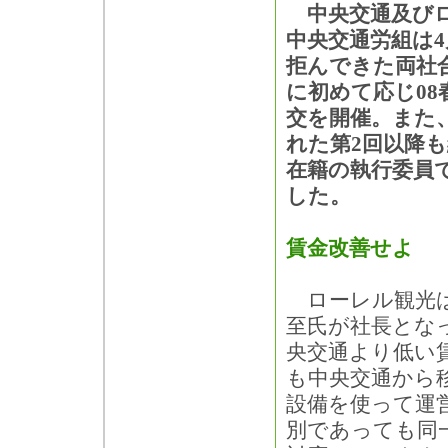
中央交通及びロ
中央交通労組は4
拒んできた両社
に初めて応じ08
交を開催。また
れた第2回以降
在籍の執行委員
した。
賃金改善せよ
ローレル観光は
至氏が社長とな
央交通より低い
も中央交通から
設備を使って運
別であっても同