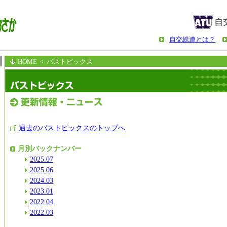
自交総連とは？
HOME
< バストピックス
過去のバストピックスのトップへ
月別バックナンバー
2025.07
2025.06
2024.03
2023.01
2022.04
2022.03