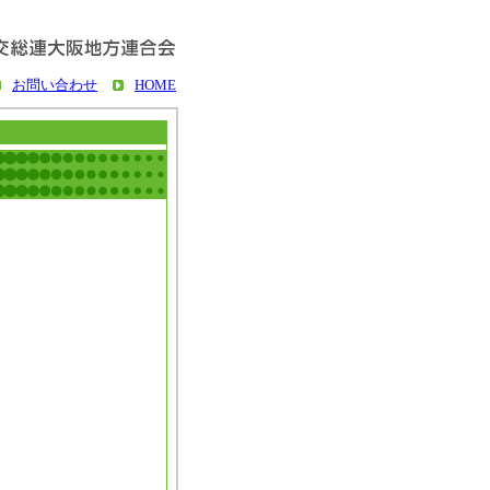
お問い合わせ
HOME