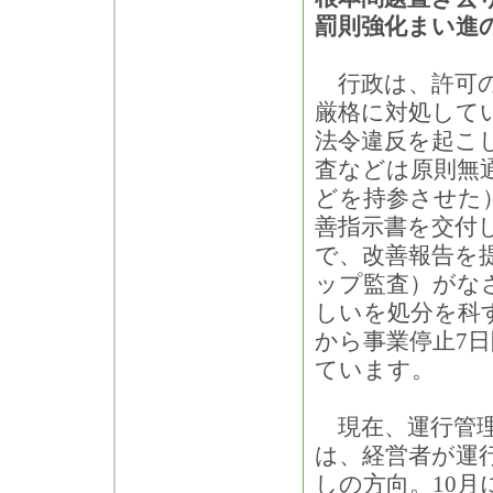
罰則強化まい進
行政は、許可の
厳格に対処して
法令違反を起こ
査などは原則無
どを持参させた
善指示書を交付
で、改善報告を
ップ監査）がな
しいを処分を科
から事業停止7
ています。
現在、運行管理
は、経営者が運
しの方向。10