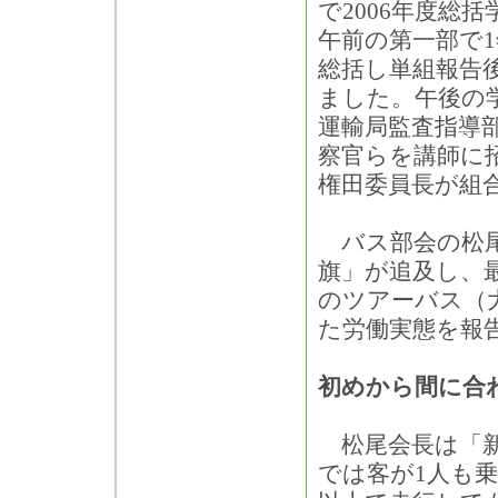
で2006年度総
午前の第一部で
総括し単組報告
ました。午後の
運輸局監査指導
察官らを講師に
権田委員長が組
バス部会の松尾
旗」が追及し、
のツアーバス（
た労働実態を報
初めから間に合
松尾会長は「新
では客が1人も乗