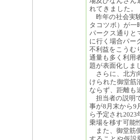
場及びなんさん
れてきました。
昨年の社会実験
タコツボ）が一
パークス通りと
に行く場合パー
不利益をこうむ
通量も多く利用
題が表面化しま
さらに、北方向
けられた御堂筋
ならず、距離も
担当者の説明で
事が8月末から9
ら予定され202
乗場を移す可能
また、御堂筋側
することや仮設