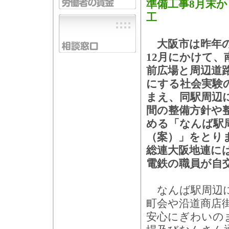
準備工事8月末か
工
大阪市は昨年の1
12月にかけて、
前広場と周辺道
にする社会実験
まえ、同駅周辺
間の整備方針や
める「なんば駅
（案）」をとり
総連大阪地連には
電鉄の職員が自
なんば駅周辺に
町会や沿道商店
安心にぎわいの