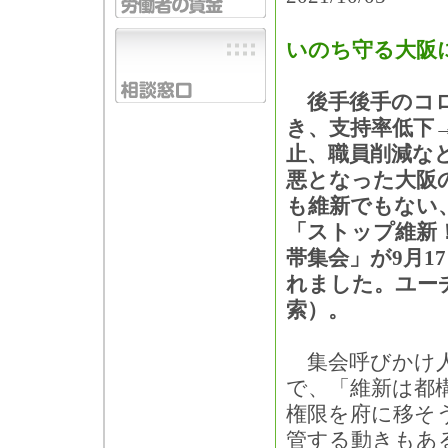
いのち守る大阪
後手後手のコロ
き、支持率低下
止、職員削減な
悪となった大阪
も維新でもない
「ストップ維新
帯集会」が9月1
れました。ユー
索）。
集会呼びかけ人
で、「維新は都
権限を府に移そ
管する動きもあ