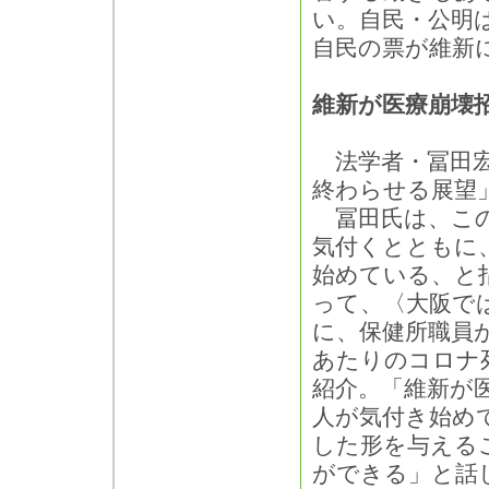
い。自民・公明
自民の票が維新
維新が医療崩壊
法学者・冨田宏
終わらせる展望
冨田氏は、この
気付くとともに
始めている、と
って、〈大阪で
に、保健所職員が
あたりのコロナ
紹介。「維新が
人が気付き始め
した形を与える
ができる」と話